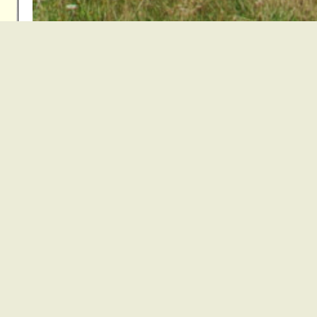
ors
Kirchzarten
Buchenbach
Oberried