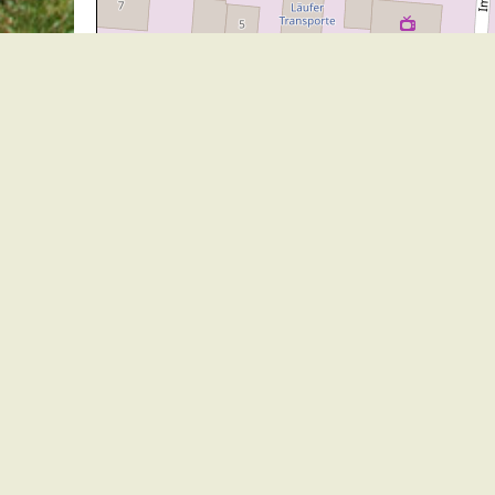
30 m
Gemeindeverwaltung Stegen
Dorfplatz 1 | 79252 Stegen
Telefon: +49 - (0)7661/3969-0
Fax: +49 - (0)7661/3969-69
eMail:
Sitemap
|
Impressum
|
Datenschutz
Erklärung zur Barrierefreiheit
Leichte Sprache
Zugangseröffnung für elektronische Kommunikation