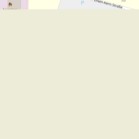
Leaflet
|
©
OpenStreetMap
contribut
Wir für Sie vor Ort
Öffnungszeiten:
Mo - Fr. 8.00 - 12.00 Uhr
Di. 14.00 - 17.30 Uhr
und nach Vereinbarung
7 Tage / 24 Stunden
Zum Kontaktformular