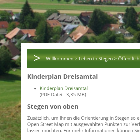
>
Willkommen >
Leben in Stegen >
Öffentlich
Kinderplan Dreisamtal
Kinderplan Dreisamtal
(PDF Datei - 3,35 MB)
Stegen von oben
Zusätzlich, um Ihnen die Orientierung in Stegen so 
Open Street Map mit ausgewählten Punkten zur Verfü
lassen möchten. Für mehr Informationen können Sie a