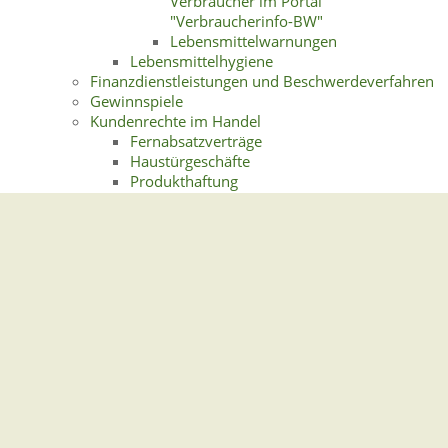
Verbraucher im Portal
"Verbraucherinfo-BW"
Lebensmittelwarnungen
Lebensmittelhygiene
Finanzdienstleistungen und Beschwerdeverfahren
Gewinnspiele
Kundenrechte im Handel
Fernabsatzverträge
Haustürgeschäfte
Produkthaftung
Rechte beim Kauf einer mangelhaften Sache
Marktüberwachung
Harmonisierte Bauprodukte
Ökodesign und
Energieverbrauchskennzeichnung
(Energielabel) - produktbezogener
Umweltschutz
Preisauszeichnungspflicht
Produktsicherheit im Rahmen der
Marktüberwachung
Sicherheit von Chemikalien in der stofflichen
Marktüberwachung
Produktsicherheit