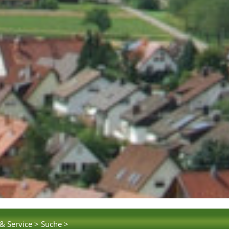
& Service >
Suche >