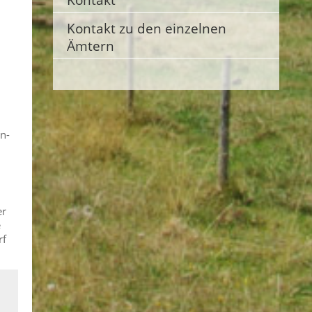
Kontakt zu den einzelnen
Ämtern
n-
er
e
rf