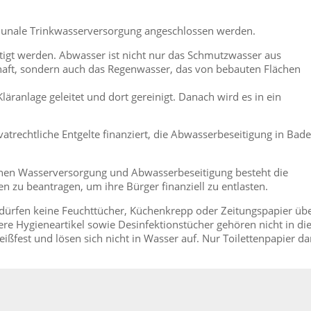
unale Trinkwasserversorgung angeschlossen werden.
t werden. Abwasser ist nicht nur das Schmutzwasser aus
haft, sondern auch das Regenwasser, das von bebauten Flächen
äranlage geleitet und dort gereinigt. Danach wird es in ein
trechtliche Entgelte finanziert, die Abwasserbeseitigung in Bade
en Wasserversorgung und Abwasserbeseitigung besteht die
en zu beantragen, um ihre Bürger finanziell zu entlasten.
 dürfen keine Feuchttücher, Küchenkrepp oder Zeitungspapier üb
re Hygieneartikel sowie Desinfektionstücher gehören nicht in di
reißfest und lösen sich nicht in Wasser auf. Nur Toilettenpapier da