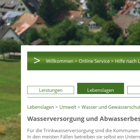
>
Willkommen >
Online Service >
Hilfe nach 
Leistungen
Lebenslagen
Lebenslagen
>
Umwelt
>
Wasser und Gewässerschu
Wasserversorgung und Abwasserbes
Für die Trinkwasserversorgung sind die Kommunen 
In den meisten Fällen betreiben sie selbst ein Unt