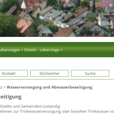
Lebenslagen >
Details - Lebenslage >
Kontakt
Stichwörter
Suche
tz
>
Wasserversorgung und Abwasserbeseitigung
eitigung
(Städte und Gemeinden) zuständig.
ernehmen zur Trinkwasserversorgung oder beziehen Trinkwasser v