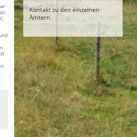
bar
Kontakt zu den einzelnen
tz.
Ämtern
C-
 und
on
st
en.