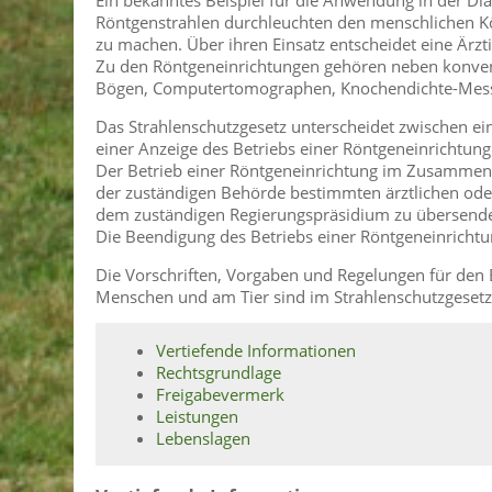
Ein bekanntes Beispiel für die Anwendung in der D
Röntgenstrahlen durchleuchten den menschlichen 
zu machen. Über ihren Einsatz entscheidet eine Ärzt
Zu den Röntgeneinrichtungen gehören neben konvent
Bögen, Computertomographen, Knochendichte-Mess
Das Strahlenschutzgesetz unterscheidet zwischen e
einer Anzeige des Betriebs einer Röntgeneinrichtung
Der Betrieb einer Röntgeneinrichtung im Zusammen
der zuständigen Behörde bestimmten ärztlichen oder 
dem zuständigen Regierungspräsidium zu übersend
Die Beendigung des Betriebs einer Röntgeneinrichtun
Die Vorschriften, Vorgaben und Regelungen für de
Menschen und am Tier sind im Strahlenschutzgesetz
Vertiefende Informationen
Rechtsgrundlage
Freigabevermerk
Leistungen
Lebenslagen