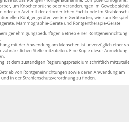
iagnose ist das Röntgen (Röntgenaufnahme, Computertomografie).
Körper, um Knochenbrüche oder Veränderungen im Gewebe sicht
in oder ein Arzt mit der erforderlichen Fachkunde im Strahlenschu
ionellen Röntgengeräten weitere Gerätearten, wie zum Beispiel 
geräte, Mammographie-Geräte und Röntgentherapie-Geräte.
inem genehmigungsbedürftigen Betrieb einer Röntgeneinrichtung
.
hang mit der Anwendung am Menschen ist unverzüglich einer v
zahnärztlichen Stelle mitzuteilen. Eine Kopie dieser Anmeldung i
en.
g ist dem zuständigen Regierungspräsidium schriftlich mitzuteil
n Betrieb von Röntgeneinrichtungen sowie deren Anwendung am
 und in der Strahlenschutzverordnung zu finden.