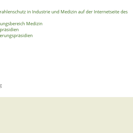
hlenschutz in Industrie und Medizin auf der Internetseite des
ungsbereich Medizin
präsidien
ierungspräsidien
g
ng oder die wesentliche Änderung des Betriebs anzeigen oder