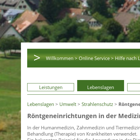
>
Willkommen >
Online Service >
Hilfe nach 
Leistungen
Lebenslagen
Lebenslagen
>
Umwelt
>
Strahlenschutz
>
Röntgene
Röntgeneinrichtungen in der Medizi
In der Humanmedizin, Zahnmedizin und Tiermedizin
Behandlung (Therapie) von Krankheiten verwendet.