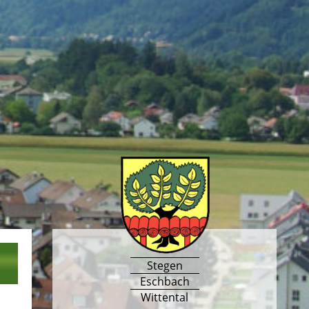
Stegen
Eschbach
Wittental