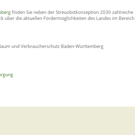
mberg
finden Sie neben der Streuobstkonzeption 2030 zahlreiche
ck über die aktuellen Fördermöglichkeiten des Landes im Bereich
n Raum und Verbraucherschutz Baden-Württemberg
orgung
lege
angezeigten Betriebs oder des Umgangs mit radioaktiven Stoffe
enschutz