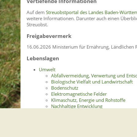
Vertiefende Informationen
Auf dem
Streuobstportal des Landes Baden-Württe
weitere Informationen. Darunter auch einen Überbli
Streuobst.
Freigabevermerk
16.06.2026 Ministerium für Ernährung, Ländliche
Lebenslagen
Umwelt
Abfallvermeidung, Verwertung und Ents
Biologische Vielfalt und Landwirtschaft
Bodenschutz
Elektromagnetische Felder
Klimaschutz, Energie und Rohstoffe
Nachhaltige Entwicklung
Naturschutz, Artenschutz, Landschaftspf
Streuobst
Strahlenschutz
Beendigung des genehmigten oder 
Erforderliche Kenntnisse im Strahl