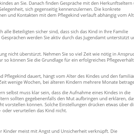
kindes an Sie. Danach finden Gespräche mit den Herkunftseltern
elegenheit, sich gegenseitig kennenzulernen. Die konkrete
hen und Kontakten mit dem Pflegekind verläuft abhängig vom Alt
alle Beteiligten sicher sind, dass sich das Kind in Ihre Familie
n Gesprächen werden Sie aktiv durch das Jugendamt unterstützt 
ung nicht überstürzt. Nehmen Sie so viel Zeit wie nötig in Anspru
Nur so können Sie die Grundlage für ein erfolgreiches Pflegeverhält
d Pflegekind dauert, hängt vom Alter des Kindes und den familiä
 Zeit wenige Wochen, bei älteren Kindern mehrere Monate betrag
rn selbst muss klar sein, dass die Aufnahme eines Kindes in die
eeltern sollten gegebenenfalls den Mut aufbringen und erklären, da
ht vorstellen können. Solche Einstellungen drücken etwas über di
oder verurteilen das Kind nicht.
r Kinder meist mit Angst und Unsicherheit verknüpft. Die