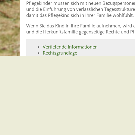
Pflegekinder müssen sich mit neuen Bezugspersonen
und die Einführung von verlässlichen Tagesstruktu
damit das Pflegekind sich in Ihrer Familie wohlfühlt.
Wenn Sie das Kind in Ihre Familie aufnehmen, wird e
und die Herkunftsfamilie gegenseitige Rechte und Pfl
Vertiefende Informationen
Rechtsgrundlage
Freigabevermerk
Lebenslagen
Vertiefende Informationen
KVJS – Ratgeber: Was Pflegeeltern wissen sollten
Rechtsgrundlage
Sozialgesetzbuch Achtes Buch (SGB VIII)
:
§ 27 Hilfe zur Erziehung
§ 33 Vollzeitpflege