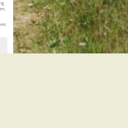
ng
en,
amt