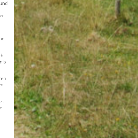
 und
er
und
ch
nis
ren
en.
ss
e