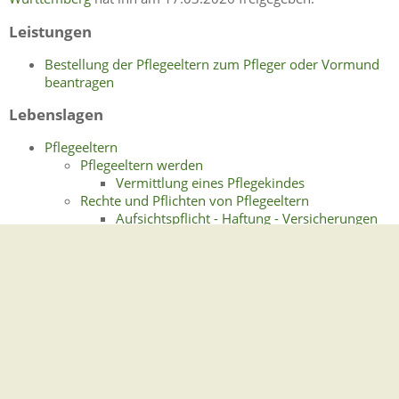
Leistungen
Bestellung der Pflegeeltern zum Pfleger oder Vormund
beantragen
Lebenslagen
Pflegeeltern
Pflegeeltern werden
Vermittlung eines Pflegekindes
Rechte und Pflichten von Pflegeeltern
Aufsichtspflicht - Haftung - Versicherungen
Entscheidungs- und Vertretungsbefugnis
Mitteilungspflichten von Pflegeeltern
Unterstützung für Pflegeeltern
Vormundschaft und
Ergänzungspflegschaft
Rückkehr in die Herkunftsfamilie
Umgangsrecht des Kindes mit den Eltern
Verbleib des Kindes in der Pflegefamilie