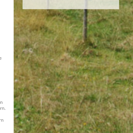
e
en
rn.
rn