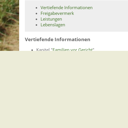
Vertiefende Informationen
Freigabevermerk
Leistungen
Lebenslagen
Vertiefende Informationen
Kapitel "
Familien vor Gericht
"
Freigabevermerk
11.02.2026
Sozialministerium Baden-Württemberg
Leistungen
Sorgerecht - Übertragung und Entzug beantra
Lebenslagen
Pflegeeltern
Pflegeeltern werden
Vermittlung eines Pflegekindes