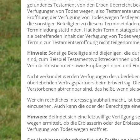
gefundenes Testament von den Erben überreicht bek
Verfügungen von Todes wegen, also Testamente und 
Eröffnung der Verfügung von Todes wegen festlegen 
die sonstigen Beteiligten zu diesem Termin einladen.
Terminladung stattfinden. Hat kein Termin stattgefu
sie betreffenden Inhalt der Verfügung von Todes wege
Termin zur Testamentseröffnung nicht teilgenommen 
Hinweis:
Sonstige Beteiligte sind diejenigen, die du
sind, zum Beispiel Testamentsvollstreckerinnen un
Vermächtnisnehmer sowie Empfängerinnen und Emp
Nicht verkündet werden Verfügungen des überleben
überlebenden Vertragspartners beim Erbvertrag. Dies
Verstorbenen abtrennbar sind, das heißt, wenn sie se
Wer ein rechtliches Interesse glaubhaft macht, ist b
einzusehen. Auch kann die oder der Berechtigte eine
Hinweis:
Befindet sich eine letztwillige Verfügung 
wegen ermittelt, ob die Erblasserin oder der Erblasse
Verfügung von Todes wegen eröffnet.
Das Nachlassgericht erhebt für jede Eröffnung ein