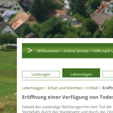
>
Willkommen >
Online Service >
Hilfe nach 
Leistungen
Lebenslagen
Lebenslagen
>
Erben und Vererben
>
Erbfall
>
Eröff
Eröffnung einer Verfügung von Tod
Sobald das zuständige Nachlassgericht vom Tod der E
Sterbefalls durch das Standesamt und durch das Zen