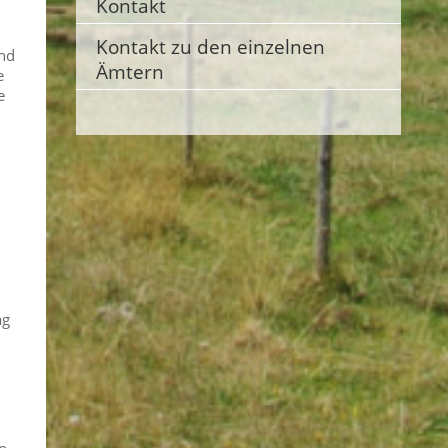
Kontakt
Kontakt zu den einzelnen
und
Ämtern
e
e
ag
n