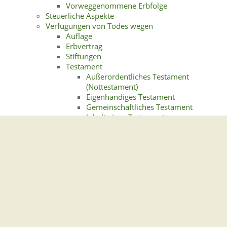
Vorweggenommene Erbfolge
Steuerliche Aspekte
Verfügungen von Todes wegen
Auflage
Erbvertrag
Stiftungen
Testament
Außerordentliches Testament
(Nottestament)
Eigenhändiges Testament
Gemeinschaftliches Testament
Inhalt eines Testaments
Öffentliches Testament
Testamentsformen
Testamentsvollstreckung
Widerruf eines Testaments
Vermächtnis
Verwahrung letztwilliger Verfügungen
Weiterführende Informationen