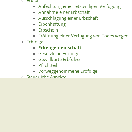
Erbfall
Anfechtung einer letztwilligen Verfügung
Annahme einer Erbschaft
Ausschlagung einer Erbschaft
Erbenhaftung
Erbschein
Eröffnung einer Verfügung von Todes wegen
Erbfolge
Erbengemeinschaft
Gesetzliche Erbfolge
Gewillkürte Erbfolge
Pflichtteil
Vorweggenommene Erbfolge
Steuerliche Aspekte
Verfügungen von Todes wegen
Auflage
Erbvertrag
Stiftungen
Testament
Außerordentliches Testament
(Nottestament)
Eigenhändiges Testament
Gemeinschaftliches Testament