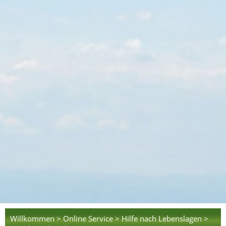
Willkommen >
Online Service >
Hilfe nach Lebenslagen >