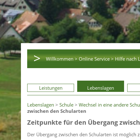
>
Willkommen >
Online Service >
Hilfe nach 
Leistungen
Lebenslagen
Lebenslagen
>
Schule
>
Wechsel in eine andere Schu
zwischen den Schularten
Zeitpunkte für den Übergang zwisc
Der Übergang zwischen den Schularten ist möglich z