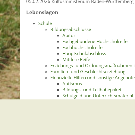
05.02.2026
Kultusministerium Baden-Württemberg
Lebenslagen
Schule
Bildungsabschlüsse
Abitur
Fachgebundene Hochschulreife
Fachhochschulreife
Hauptschulabschluss
Mittlere Reife
Erziehungs- und Ordnungsmaßnahmen in
Familien- und Geschlechtserziehung
Finanzielle Hilfen und sonstige Angebote
Autismus
Bildungs- und Teilhabepaket
Schulgeld und Unterrichtsmaterial
Schulkinderbetreuung
Flexible Nachmittagsbetreuu
Ganztagsschule
Horte
Verlässliche Grundschule
Schulpsychologische Beratung