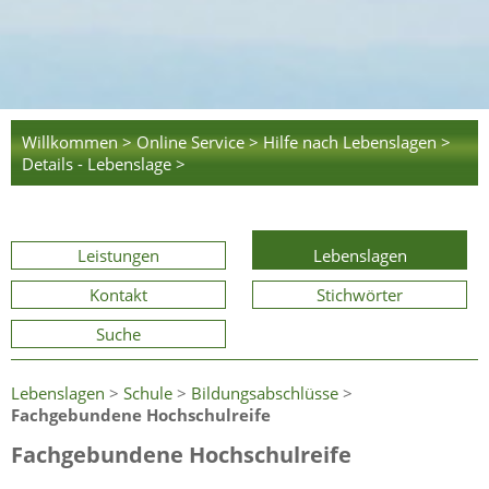
Willkommen >
Online Service >
Hilfe nach Lebenslagen >
Details - Lebenslage >
Leistungen
Lebenslagen
Kontakt
Stichwörter
Suche
Lebenslagen
>
Schule
>
Bildungsabschlüsse
>
Fachgebundene Hochschulreife
Fachgebundene Hochschulreife