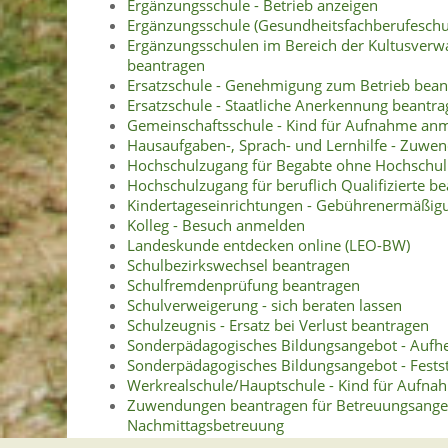
Ergänzungsschule - Betrieb anzeigen
Ergänzungsschule (Gesundheitsfachberufeschu
Ergänzungsschulen im Bereich der Kultusverw
beantragen
Ersatzschule - Genehmigung zum Betrieb bean
Ersatzschule - Staatliche Anerkennung beantr
Gemeinschaftsschule - Kind für Aufnahme an
Hausaufgaben-, Sprach- und Lernhilfe - Zuw
Hochschulzugang für Begabte ohne Hochschulr
Hochschulzugang für beruflich Qualifizierte b
Kindertageseinrichtungen - Gebührenermäßig
Kolleg - Besuch anmelden
Landeskunde entdecken online (LEO-BW)
Schulbezirkswechsel beantragen
Schulfremdenprüfung beantragen
Schulverweigerung - sich beraten lassen
Schulzeugnis - Ersatz bei Verlust beantragen
Sonderpädagogisches Bildungsangebot - Aufh
Sonderpädagogisches Bildungsangebot - Fests
Werkrealschule/Hauptschule - Kind für Aufn
Zuwendungen beantragen für Betreuungsangebo
Nachmittagsbetreuung
Zuwendungen für flexible Nachmittagsbetre