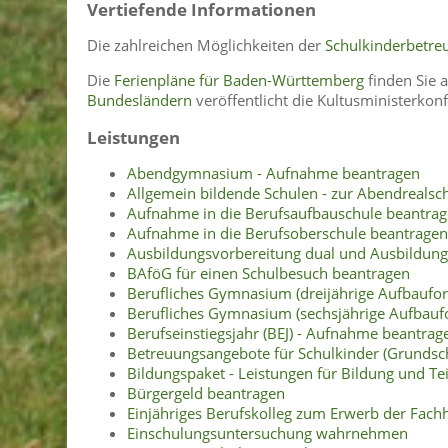
Vertiefende Informationen
Die zahlreichen Möglichkeiten der
Schulkinderbetre
Die
Ferienpläne für Baden-Württemberg
finden Sie 
Bundesländern
veröffentlicht die Kultusministerkon
Leistungen
Abendgymnasium - Aufnahme beantragen
Allgemein bildende Schulen - zur Abendreals
Aufnahme in die Berufsaufbauschule beantra
Aufnahme in die Berufsoberschule beantragen
Ausbildungsvorbereitung dual und Ausbildung
BAföG für einen Schulbesuch beantragen
Berufliches Gymnasium (dreijährige Aufbaufo
Berufliches Gymnasium (sechsjährige Aufbau
Berufseinstiegsjahr (BEJ) - Aufnahme beantrag
Betreuungsangebote für Schulkinder (Grundsch
Bildungspaket - Leistungen für Bildung und Te
Bürgergeld beantragen
Einjähriges Berufskolleg zum Erwerb der Fach
Einschulungsuntersuchung wahrnehmen