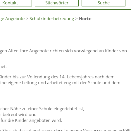
Kontakt
Stichwörter
Suche
ige Angebote
>
Schulkinderbetreuung
>
Horte
igen Alter. Ihre Angebote richten sich vorwiegend an Kinder von
net.
 Kinder bis zur Vollendung des 14. Lebensjahres nach dem
 eine eigene Leitung und arbeitet eng mit der Schule und dem
cher Nähe zu einer Schule eingerichtet ist,
n betreut wird und
n für die Kinder angeboten wird.
 Sie sich darauf verlassen, dass folgende Voraussetzungen erfüllt