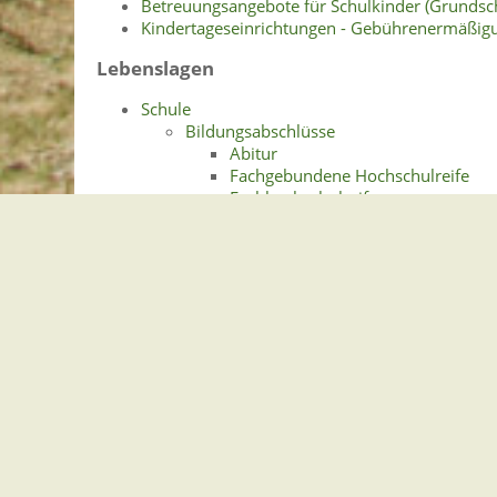
Betreuungsangebote für Schulkinder (Grundsch
Kindertageseinrichtungen - Gebührenermäßig
Lebenslagen
Schule
Bildungsabschlüsse
Abitur
Fachgebundene Hochschulreife
Fachhochschulreife
Hauptschulabschluss
Mittlere Reife
Erziehungs- und Ordnungsmaßnahmen in
Familien- und Geschlechtserziehung
Finanzielle Hilfen und sonstige Angebote
Autismus
Bildungs- und Teilhabepaket
Schulgeld und Unterrichtsmaterial
Schulkinderbetreuung
Flexible Nachmittagsbetreuu
Ganztagsschule
Horte
Verlässliche Grundschule