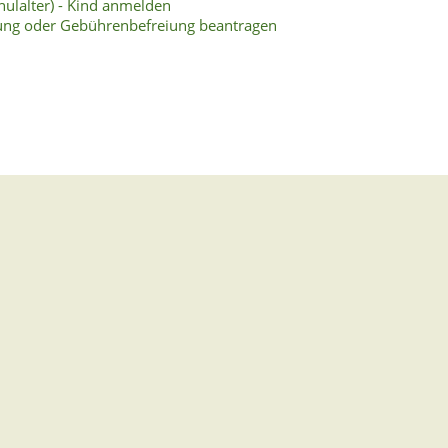
ulalter) - Kind anmelden
ung oder Gebührenbefreiung beantragen
 der Schule
ng