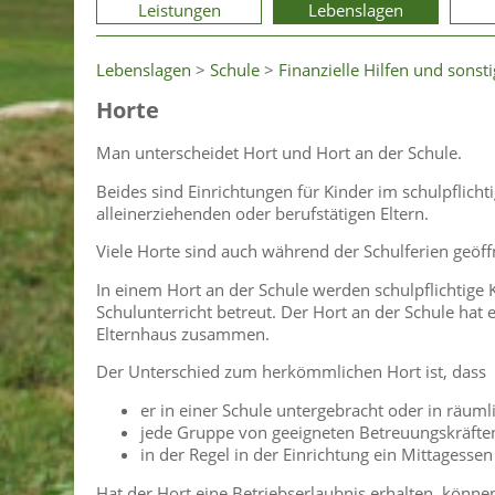
Leistungen
Lebenslagen
Lebenslagen
>
Schule
>
Finanzielle Hilfen und sonst
Horte
Man unterscheidet Hort und Hort an der Schule.
Beides sind Einrichtungen für Kinder im schulpflicht
alleinerziehenden oder berufstätigen Eltern.
Viele Horte sind auch während der Schulferien geöff
In einem Hort an der Schule werden schulpflichtige
Schulunterricht betreut. Der Hort an der Schule hat
Elternhaus zusammen.
Der Unterschied zum herkömmlichen Hort ist, dass
er in einer Schule untergebracht oder in räumli
jede Gruppe von geeigneten Betreuungskräfte
in der Regel in der Einrichtung ein Mittagesse
Hat der Hort eine Betriebserlaubnis erhalten, können