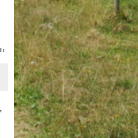
lls
am