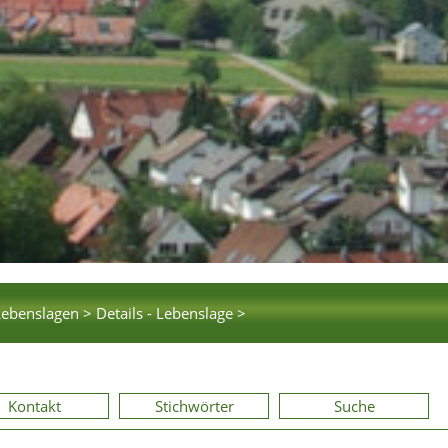
Lebenslagen >
Details - Lebenslage >
Kontakt
Stichwörter
Suche