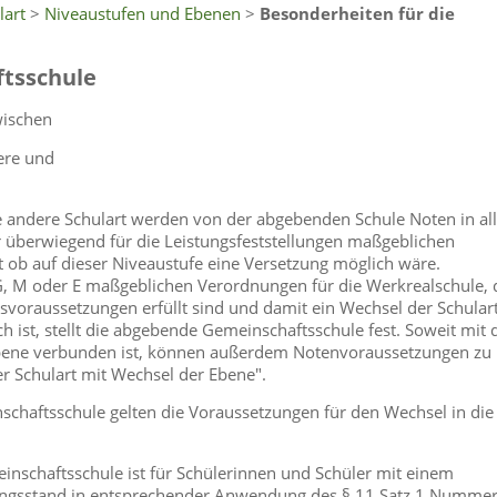
lart
>
Niveaustufen und Ebenen
>
Besonderheiten für die
ftsschule
wischen
ere und
 andere Schulart werden von der abgebenden Schule Noten in al
r überwiegend für die Leistungsfeststellungen maßgeblichen
 ob auf dieser Niveaustufe eine Versetzung möglich wäre.
 G, M oder E maßgeblichen Verordnungen für die Werkrealschule, 
voraussetzungen erfüllt sind und damit ein Wechsel der Schular
 ist, stellt die abgebende Gemeinschaftsschule fest. Soweit mit
 Ebene verbunden ist, können außerdem Notenvoraussetzungen zu
der Schulart mit Wechsel der Ebene".
schaftsschule gelten die Voraussetzungen für den Wechsel in die
inschaftsschule ist für Schülerinnen und Schüler mit einem
dungsstand in entsprechender Anwendung des § 11 Satz 1 Nummer