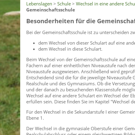
Lebenslagen
>
Schule
>
Wechsel in eine andere Schu
Gemeinschaftsschule
Besonderheiten für die Gemeinscha
Bei der Gemeinschaftsschule ist zu unterscheiden z
dem Wechsel von dieser Schulart auf eine and
dem Wechsel in diese Schulart.
Beim Wechsel von der Gemeinschaftsschule auf eine
Fächern auf einer einheitlichen Niveaustufe nach de
Niveaustufe ausgewiesen. Anschließend wird geprüft
Entscheidend sind die für die jeweilige Niveaustufe
Realschule und des Gymnasiums. Ob die Versetzungs
und der danach zu besuchenden Klassenstufe möglich
Wechsel auf eine andere Schulart ein Wechsel der
erfüllen sein. Diese finden Sie im Kapitel "Wechsel 
Für den Wechsel in die Sekundarstufe I einer Gemein
Ebene 1.
Der Wechsel in die gymnasiale Oberstufe einer Geme
Realschulabschluss oder einem gleichwertigen Bil