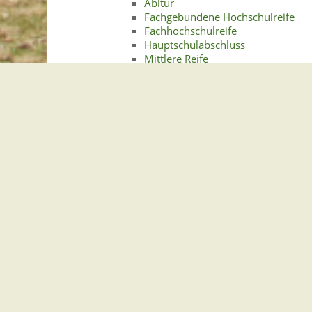
Abitur
Fachgebundene Hochschulreife
Fachhochschulreife
Hauptschulabschluss
Mittlere Reife
Erziehungs- und Ordnungsmaßnahmen in
Familien- und Geschlechtserziehung
Finanzielle Hilfen und sonstige Angebote
Autismus
Bildungs- und Teilhabepaket
Schulgeld und Unterrichtsmaterial
Schulkinderbetreuung
Flexible Nachmittagsbetreuu
Ganztagsschule
Horte
Verlässliche Grundschule
Schulpsychologische Beratung
Sommerschulen Baden-Württembe
Informatik und Medienbildung
Schulpflicht und Schularten
Allgemein bildendes Gymnasium
Berufliche Schulen
Berufliches Gymnasium