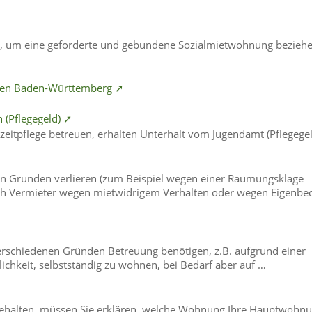
e, um eine geförderte und gebundene Sozialmietwohnung bezieh
nen Baden-Württemberg ➚
n (Pflegegeld) ➚
llzeitpflege betreuen, erhalten Unterhalt vom Jugendamt (Pflegegel
➚
n Gründen verlieren (zum Beispiel wegen einer Räumungsklage
ch Vermieter wegen mietwidrigem Verhalten oder wegen Eigenbe
erschiedenen Gründen Betreuung benötigen, z.B. aufgrund einer
ichkeit, selbstständig zu wohnen, bei Bedarf aber auf …
behalten, müssen Sie erklären, welche Wohnung Ihre Hauptwohn