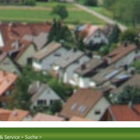
& Service >
Suche >