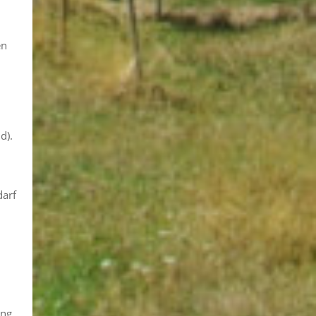
en
d).
darf
ung