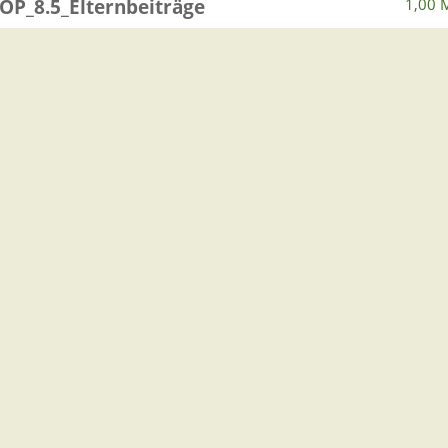
OP_8.5_Elternbeiträge
1,00 
OP_8-6_Spielgeräte Pausenhof
3,85 
hbach
OP_8.4_ Fortschreibung der
0,41 
nach dem
uungsgesetz
ntlich 2026-07-28
0,09 
OP_8.3_Virtuelles Amt
0,39 
[+] Komplettes Archiv anzei