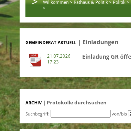
>
Willkommen >
Rathaus & Politik >
Politik >
>
| Einladungen
GEMEINDERAT AKTUELL
21.07.2026
Einladung GR öffe
17:23
| Protokolle durchsuchen
ARCHIV
Suchbegriff:
von/bis