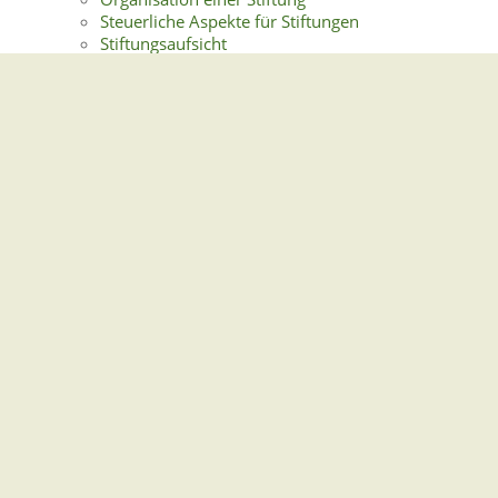
Steuerliche Aspekte für Stiftungen
Stiftungsaufsicht
Stiftungsvermögen
Stiftungsverzeichnis
Stiftungszweck
Weitere Informationen und Links
Gemeindeverwaltung Stegen
Dorfplatz 1 | 79252 Stegen
Telefon: +49 - (0)7661/3969-0
Fax: +49 - (0)7661/3969-69
eMail:
Sitemap
|
Impressum
|
Datenschutz
Erklärung zur Barrierefreiheit
Leichte Sprache