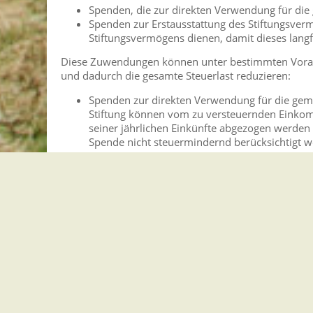
Spenden, die zur direkten Verwendung für di
Spenden zur Erstausstattung des Stiftungsverm
Stiftungsvermögens dienen, damit dieses langfri
Diese Zuwendungen können unter bestimmten Vorau
und dadurch die gesamte Steuerlast reduzieren:
Spenden zur direkten Verwendung für die gem
Stiftung können vom zu versteuernden Einko
seiner jährlichen Einkünfte abgezogen werden
Spende nicht steuermindernd berücksichtigt w
vorgetragen.
Zusätzlich abzugsfähig sind Spenden bis zu E
2.000.000) in den Vermögensstock einer geme
in den neun folgenden Kalenderjahren steuerm
Diese Zuwendungen unterliegen in der Regel nicht 
Körperschaften, Personenvereinigungen und Vermöge
sonstigen Verfassung und nach ihrer tatsächlichen G
gemeinnützigen oder mildtätigen Zwecken dienen, sin
Vergangenheit weg, wenn die Voraussetzungen für d
Vermögensmasse als kirchliche, gemeinnützige oder m
Zuwendung entfallen und das Vermögen nicht begün