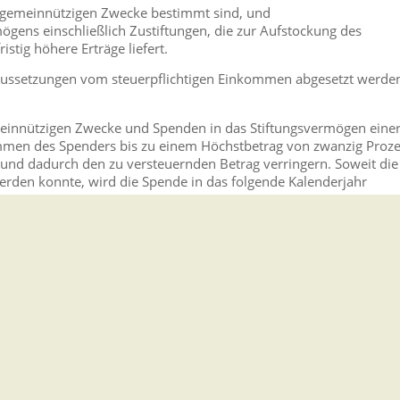
e gemeinnützigen Zwecke bestimmt sind, und
ögens einschließlich Zustiftungen, die zur Aufstockung des
stig höhere Erträge liefert.
ssetzungen vom steuerpflichtigen Einkommen abgesetzt werde
einnützigen Zwecke und Spenden in das Stiftungsvermögen eine
mmen des Spenders bis zu einem Höchstbetrag von zwanzig Proz
 und dadurch den zu versteuernden Betrag verringern. Soweit die
erden konnte, wird die Spende in das folgende Kalenderjahr
UR 1.000.000 (bei zusammenveranlagten Ehegatten bis zu EUR
innützigen Stiftung. Diese Spende kann im Jahr der Zuwendung 
indernd berücksichtigt werden.
der Erbschaft- und Schenkungsteuer. Zuwendungen an inländische
nsmassen, die nach der Satzung, dem Stiftungsgeschäft oder de
eschäftsführung ausschließlich und unmittelbar kirchlichen,
d steuerbefreit. Die Befreiung fällt mit Wirkung für die
ie Anerkennung der Körperschaft, Personenvereinigung oder
ildtätige Institution innerhalb von zehn Jahren nach der
stigten Zwecken zugeführt wird.