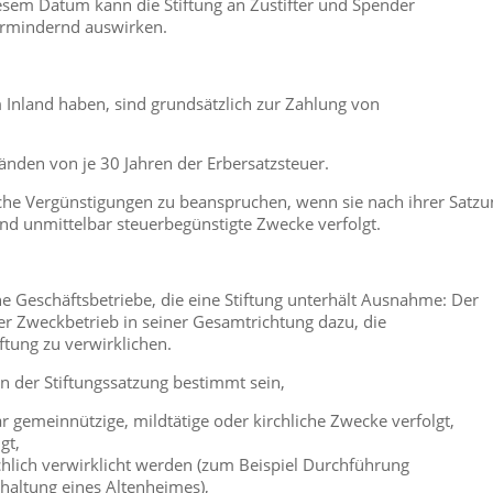
iesem Datum kann die Stiftung an Zustifter und Spender
ermindernd auswirken.
im Inland haben, sind grundsätzlich zur Zahlung von
tänden von je 30 Jahren der Erbersatzsteuer.
rliche Vergünstigungen zu beanspruchen, wenn sie nach ihrer Satz
nd unmittelbar steuerbegünstigte Zwecke verfolgt.
he Geschäftsbetriebe, die eine Stiftung unterhält Ausnahme: Der
ter Zweckbetrieb in seiner Gesamtrichtung dazu, die
tung zu verwirklichen.
n der Stiftungssatzung bestimmt sein,
ar gemeinnützige, mildtätige oder kirchliche Zwecke verfolgt,
gt,
hlich verwirklicht werden (zum Beispiel Durchführung
haltung eines Altenheimes),