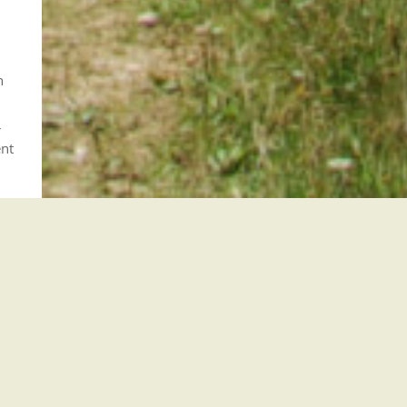
n
r
ent
oder
r