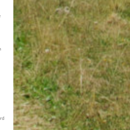
e
n
ird