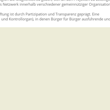
les Netzwerk innerhalb verschiedener gemeinnütziger Organisatio
iftung ist durch Partizipation und Transparenz geprägt. Eine
 und Kontrollorgan), in denen Bürger für Bürger ausführende un
verband Deutscher Stiftungen