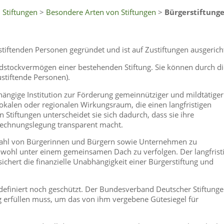
 Stiftungen
>
Besondere Arten von Stiftungen
>
Bürgerstiftung
stiftenden Personen gegründet und ist auf Zustiftungen ausgerich
stockvermögen einer bestehenden Stiftung. Sie können durch di
ustiftende Personen).
bhängige Institution zur Förderung gemeinnütziger und mildtätiger
okalen oder regionalen Wirkungsraum, die einen langfristigen
tiftungen unterscheidet sie sich dadurch, dass sie ihre
 Rechnungslegung transparent macht.
en Zahl von Bürgerinnen und Bürgern sowie Unternehmen zu
nwohl unter einem gemeinsamen Dach zu verfolgen. Der langfrist
chert die finanzielle Unabhängigkeit einer Bürgerstiftung und
r definiert noch geschützt. Der Bundesverband Deutscher Stiftung
ng erfüllen muss, um das von ihm vergebene Gütesiegel für