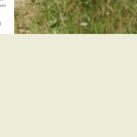
nen
d