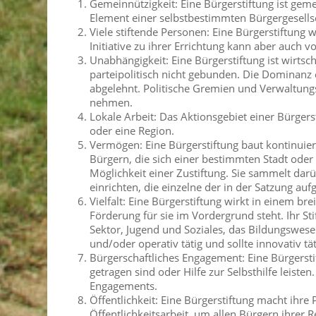
Gemeinnützigkeit: Eine Bürgerstiftung ist geme
Element einer selbstbestimmten Bürgergesells
Viele stiftende Personen: Eine Bürgerstiftung 
Initiative zu ihrer Errichtung kann aber auch 
Unabhängigkeit: Eine Bürgerstiftung ist wirtsch
parteipolitisch nicht gebunden. Die Dominanz
abgelehnt. Politische Gremien und Verwaltung
nehmen.
Lokale Arbeit: Das Aktionsgebiet einer Bürgerst
oder eine Region.
Vermögen: Eine Bürgerstiftung baut kontinuierl
Bürgern, die sich einer bestimmten Stadt oder
Möglichkeit einer Zustiftung. Sie sammelt da
einrichten, die einzelne der in der Satzung au
Vielfalt: Eine Bürgerstiftung wirkt in einem b
Förderung für sie im Vordergrund steht. Ihr Sti
Sektor, Jugend und Soziales, das Bildungswes
und/oder operativ tätig und sollte innovativ tät
Bürgerschaftliches Engagement: Eine Bürgersti
getragen sind oder Hilfe zur Selbsthilfe leist
Engagements.
Öffentlichkeit:
Eine Bürgerstiftung macht ihre P
Öffentlichkeitsarbeit, um allen Bürgern ihrer R