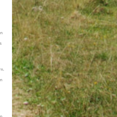
en
s
rn.
en
n.