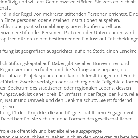
innützig und will das Gemeinwesen stärken. Sie versteht sich als
chaft.
wird in der Regel von mehreren stiftenden Personen errichtet. Eine
von Einzelpersonen oder einzelnen Institutionen ausgehen.
aftlich und politisch unabhängig. Sie ist konfessionell und
 einzelner stiftender Personen, Parteien oder Unternehmen wird
sspitzen dürfen keinen bestimmenden Einfluss auf Entscheidung
iftung ist geografisch ausgerichtet: auf eine Stadt, einen Landkrei
ich Stiftungskapital auf. Dabei gibt sie allen Bürgerinnen und
 Region verbunden fühlen und die Stiftungsziele bejahen, die
rüber hinaus Projektspenden und kann Unterstiftungen und Fonds
fgeführten Zwecke verfolgen oder auch regionale Teilgebiete förde
reiten Spektrum des städtischen oder regionalen Lebens, dessen
ftungszweck ist daher breit. Er umfasst in der Regel den kulturell
en, Natur und Umwelt und den Denkmalschutz. Sie ist fördernd
ig sein.
ftung fördert Projekte, die von bürgerschaftlichem Engagement
en. Dabei bemüht sie sich um neue Formen des gesellschaftlichen
rojekte öffentlich und betreibt eine ausgeprägte
egion die Möglichkeit zu geben, sich an den Projekten zu beteilige