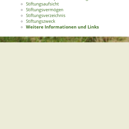
Stiftungsaufsicht
Stiftungsvermögen
Stiftungsverzeichnis
Stiftungszweck
Weitere Informationen und Links
Gemeindeverwaltung Stegen
Dorfplatz 1 | 79252 Stegen
Telefon: +49 - (0)7661/3969-0
Fax: +49 - (0)7661/3969-69
eMail:
Sitemap
|
Impressum
|
Datenschutz
Erklärung zur Barrierefreiheit
Leichte Sprache
Zugangseröffnung für elektronische Kommunikation