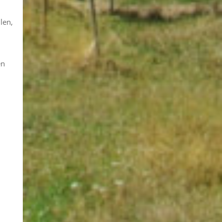
len,
en