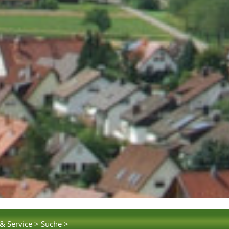
& Service >
Suche >