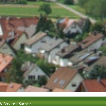
& Service >
Suche >