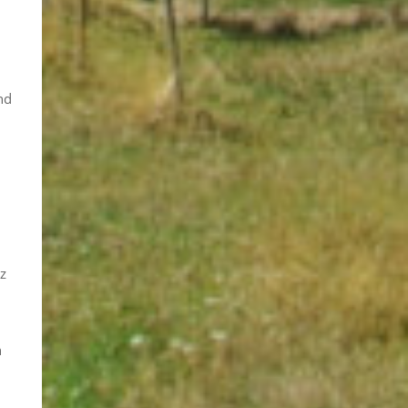
nd
.
tz
n