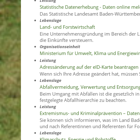
Leistung
Statistische Datenerhebung - Daten online me
Das Statistische Landesamt Baden-Württembe
Lebenslage
Land- und Forstwirtschaft
Eine Unternehmensgründung im Bereich der La
die Einkünfte versteuern.
Organisationseinheit
Ministerium für Umwelt, Klima und Energiewi
Leistung
Adressänderung auf der eID-Karte beantragen
Wenn sich Ihre Adresse geändert hat, müssen S
Lebenslage
Abfallvermeidung, Verwertung und Entsorgun
Beim Umgang mit Abfällen ist die gesetzlich in
festgelegte Abfallhierarchie zu beachten.
Leistung
Extremismus- und Kriminalprävention – Date
Sie können sich informieren, was im Land Ba
und nach Referentinnen und Referenten für Fo
Lebenslage
Klimaschutz, Energie und Rohstoffe