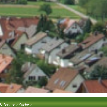
& Service >
Suche >